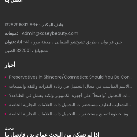
+86 13282915312
هاتف المكتب:
مبيعات:
Admin@kaseybeauty.com
A4-41 جين فو يوان ، طريق تشوتشو الشمالي ، مدينة ييوو ،
عنوان:
تشجيانغ ، 322001 الصين
أخبار
Preservatives in Skincare/Cosmetics: Should You Be Concerned?
قوة تسمية المنتجات: كيف يُسهم الاسم المناسب في مجال التجميل في زيادة النقرات والثقة والمبيعات
لماذا يبدو تصميم علبة مستحضرات التجميل "واضحاً" على أجهزة الكمبيوتر ولكنه يفشل في الطباعة؟
جودة يمكنك الوثوق بها: تدقيق مصنع خطوة بخطوة لتصنيع مستحضرات التجميل ذات العلامات التجارية الخاصة
يبحث
إذا لم تتمكن من البحث عما تريد ، فاتصل بنا