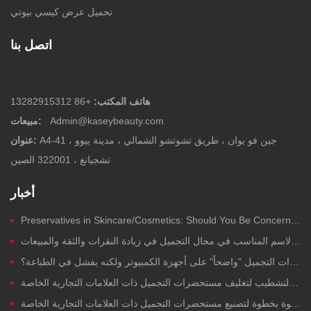
تحميل عرض كيسي بيوتي
اتصل بنا
هاتف المكتب:
+86 13282915312
Admin@kaseybeauty.com
مبيعات:
A4-41 جين فو يوان ، طريق تشوتشو الشمالي ، مدينة ييوو ،
عنوان:
تشجيانغ ، 322001 الصين
أخبار
Preservatives in Skincare/Cosmetics: Should You Be Concerned?
قوة تسمية المنتجات: كيف يُسهم الاسم المناسب في مجال التجميل في زيادة النقرات والثقة والمبيعات
لماذا يبدو تصميم علبة مستحضرات التجميل "واضحاً" على أجهزة الكمبيوتر ولكنه يفشل في الطباعة؟
جودة يمكنك الوثوق بها: تدقيق مصنع خطوة بخطوة لتصنيع مستحضرات التجميل ذات العلامات التجارية الخاصة