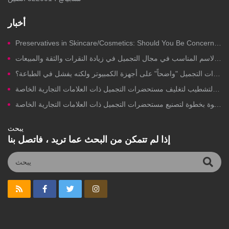
أخبار
Preservatives in Skincare/Cosmetics: Should You Be Concerned?
قوة تسمية المنتجات: كيف يُسهم الاسم المناسب في مجال التجميل في زيادة النقرات والثقة والمبيعات
لماذا يبدو تصميم علبة مستحضرات التجميل "واضحاً" على أجهزة الكمبيوتر ولكنه يفشل في الطباعة؟
جودة يمكنك الوثوق بها: تدقيق مصنع خطوة بخطوة لتصنيع مستحضرات التجميل ذات العلامات التجارية الخاصة
يبحث
إذا لم تتمكن من البحث عما تريد ، فاتصل بنا