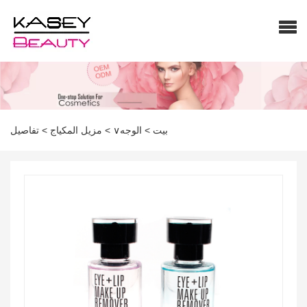
بيت
>
الوجه∨
>
مزيل المكياج
>
تفاصيل