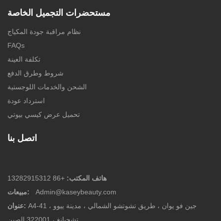
مستحضرات التجميل الخاصة
نظام مراقبة جودة المكياج
FAQs
تكلفة العينة
شروط وطرق الدفع
الشحن والخدمات اللوجستية
استرداد عودة
تحميل عرض كيسي بيوتي
اتصل بنا
هاتف المكتب:
+86 13282915312
Admin@kaseybeauty.com
مبيعات:
A4-41 جين فو يوان ، طريق تشوتشو الشمالي ، مدينة ييوو ،
عنوان:
تشجيانغ ، 322001 الصين