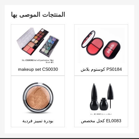
المنتجات الموصى بها
كوستوم بلاش PS0184
makeup set CS0030
كحل مخصص EL0083
بودرة تمييز فردية
FA0300