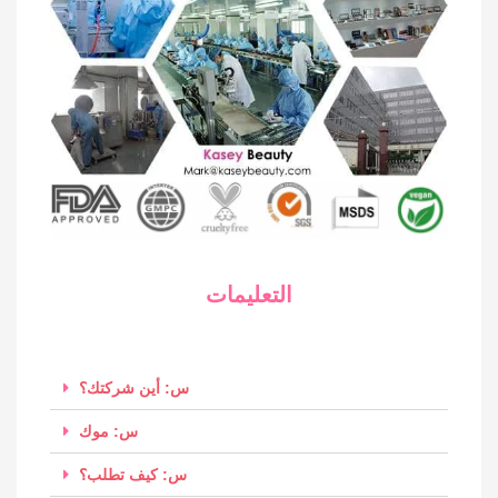
التعليمات
س: أين شركتك؟
س: موك
س: كيف تطلب؟