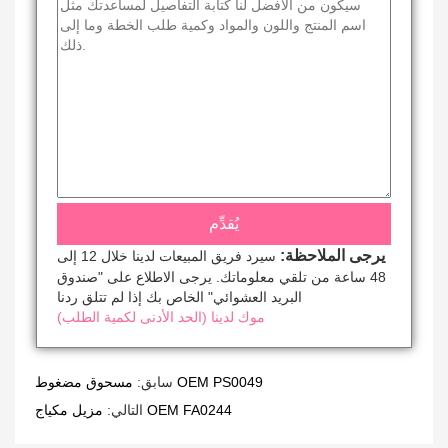
يرجى الملاحظة:
سيرد فريق المبيعات لدينا خلال 12 إلى
48 ساعة من تلقي معلوماتك. يرجى الاطلاع على "صندوق
البريد العشوائي" الخاص بك إذا لم تتلق ردنا
موك لدينا (الحد الأدنى لكمية الطلب)
مسحوق مضغوط OEM PS0049
سابق:
مزيل مكياج OEM FA0244
التالي: