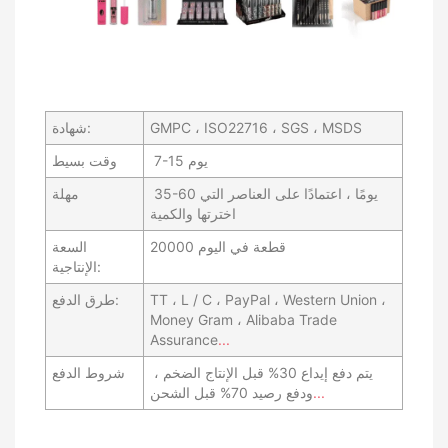
GMPC ، ISO22716 ، SGS ، MSDS
شهادة:
7-15 يوم
وقت بسيط
35-60 يومًا ، اعتمادًا على العناصر التي
مهلة
اخترتها والكمية
20000 قطعة في اليوم
السعة
الإنتاجية:
TT ، L / C ، PayPal ، Western Union ،
طرق الدفع:
Money Gram ، Alibaba Trade
Assurance
...
يتم دفع إيداع 30% قبل الإنتاج الضخم ،
شروط الدفع
...
ودفع رصيد 70% قبل الشحن