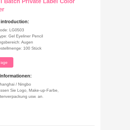
l Batch Private Label Color
er
introduction:
Code: LG0503
ype: Gel Eyeliner Pencil
gsbereich: Augen
stellmenge: 100 Stück
rage
Informationen:
hanghai / Ningbo
Passen Sie Logo, Make-up-Farbe,
tenverpackung usw. an.