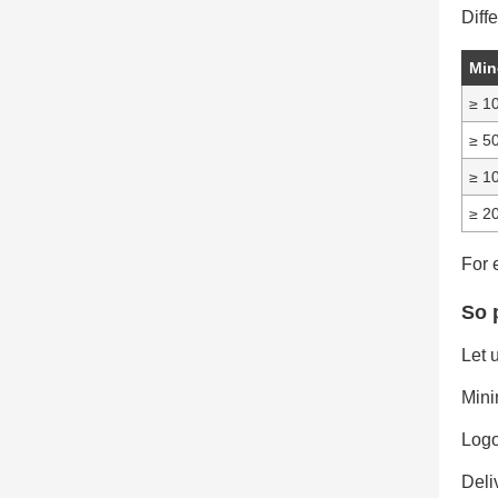
Diffe
Min
≥ 1
≥ 5
≥ 1
≥ 2
For 
So 
Let 
Mini
Logo
Deli