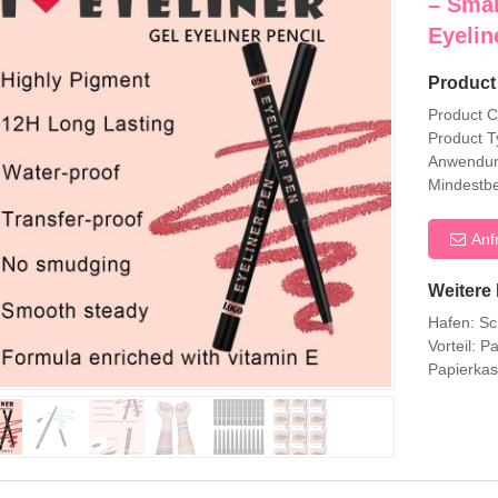
– Smal
Eyelin
Product 
Product 
Product T
Anwendun
Mindestbe
Anf
Weitere 
Hafen: Sc
Vorteil: 
Papierkas