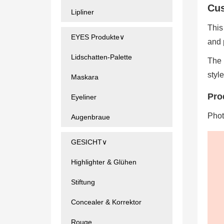
Cus
Lipliner
This
EYES Produkte∨
and 
Lidschatten-Palette
The 
styl
Maskara
Pro
Eyeliner
Phot
Augenbraue
GESICHT∨
Highlighter & Glühen
Stiftung
Concealer & Korrektor
Rouge