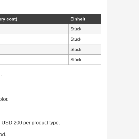
ery cost)
Einheit
Stück
Stück
Stück
Stück
.
lor.
: USD 200 per product type.
od.