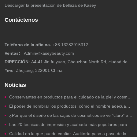
Descargar la presentación de belleza de Kasey
Contáctenos
Teléfono de la oficina:
+86 13282915312
Ventas:
Admin@kaseybeauty.com
DIRECCIÓN:
A4-41 Jin fu yuan, Chouzhou North Rd, ciudad de
Yiwu, Zhejiang, 322001 China
Noticias
Conservantes en productos para el cuidado de la piel y cosméticos: ¿Debería preocuparte?
El poder de nombrar los productos: cómo el nombre adecuado para una marca de belleza impulsa los clics, la confianza y las ventas.
¿Por qué el diseño de las cajas de cosméticos se ve "claro" en la computadora pero falla al imprimirlas?
Las 20 técnicas de impresión y acabado más populares para envases de cosméticos de marca propia.
Calidad en la que puede confiar: Auditoría paso a paso de la fábrica para la fabricación de cosméticos de marca propia.