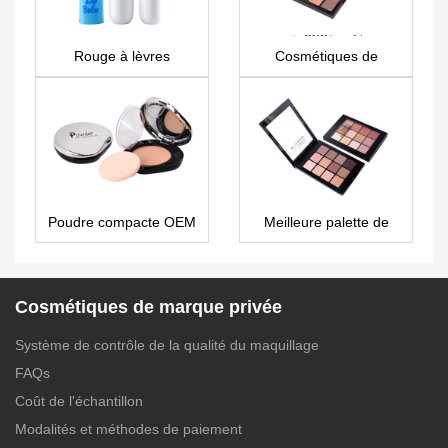
Rouge à lèvres
Cosmétiques de
personnalisé LS0353
marque privée en gros
pas cher 6 couleurs
palette de fard à
paupières ES0353
Poudre compacte OEM
Meilleure palette de
PS0005
fards à paupières
finition mate 12
couleurs marque privée
ES0422
Cosmétiques de marque privée
Système de contrôle de la qualité du maquillage
FAQs
Coût de l'échantillon
Modalités et méthodes de paiement