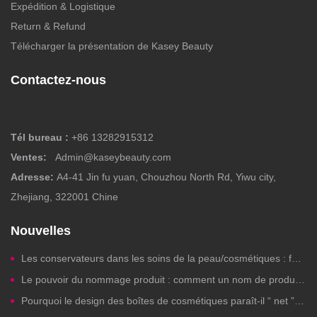
Expédition & Logistique
Return & Refund
Télécharger la présentation de Kasey Beauty
Contactez-nous
Tél bureau :
+86 13282915312
Ventes:
Admin@kaseybeauty.com
Adresse:
A4-41 Jin fu yuan, Chouzhou North Rd, Yiwu city,
Zhejiang, 322001 Chine
Nouvelles
Les conservateurs dans les soins de la peau/cosmétiques : faut-il s’en inquiéter ?
Le pouvoir du nommage produit : comment un nom de produit beauté bien choisi génère des clics, de la confiance et des ventes
Pourquoi le design des boîtes de cosmétiques paraît-il “ net ” sur les ordinateurs mais est-il illisible à l'impression ?