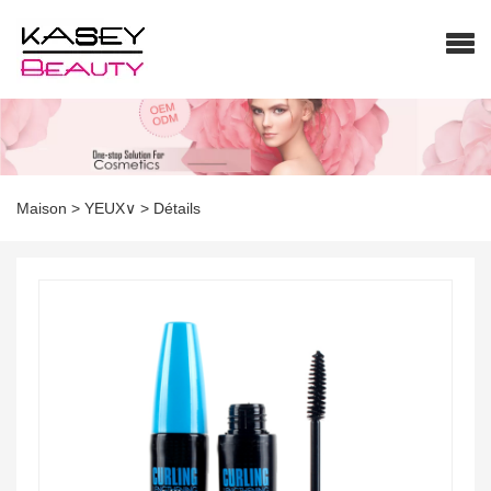
Maison
>
YEUX∨
>
Détails