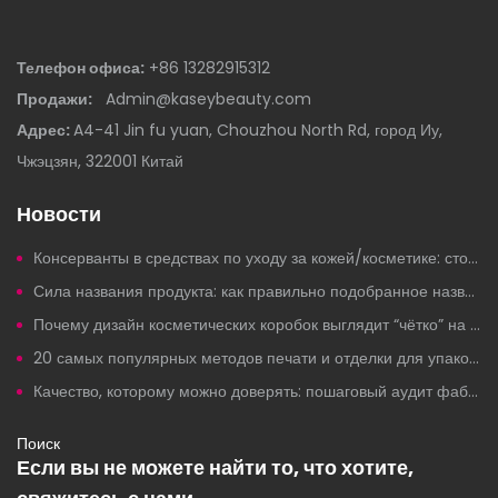
Телефон офиса:
+86 13282915312
Продажи:
Admin@kaseybeauty.com
Адрес:
A4-41 Jin fu yuan, Chouzhou North Rd, город Иу,
Чжэцзян, 322001 Китай
Новости
Консерванты в средствах по уходу за кожей/косметике: стоит ли беспокоиться?
Сила названия продукта: как правильно подобранное название косметического товара привлекает клики, вызывает доверие и увеличивает продажи.
Почему дизайн косметических коробок выглядит “чётко” на компьютерах, но плохо печатается?
20 самых популярных методов печати и отделки для упаковки косметики под собственной торговой маркой.
Качество, которому можно доверять: пошаговый аудит фабрики по производству косметики под собственной торговой маркой.
Поиск
Если вы не можете найти то, что хотите,