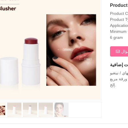
Product 
Product 
Product T
Applicati
Minimum O
6 gram
ال
اي / نينغبو
 ورقة مربع
إلخ.