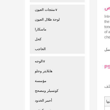
ص
منتجات العيون∨
Int
لوحة ظلال العيون
the
ton
ماسكارا
of 
che
كحل
الحاجب
الوجه∨
PS
هايلايتر وجلو
مؤسسة
تلف
كونسيلر ومصحح
أحمر الخدود
ها