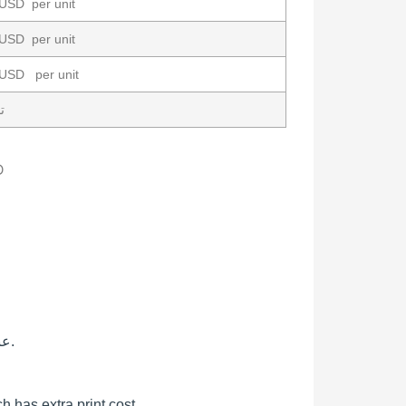
 USD per unit
 USD per unit
 USD per unit
ت
D
عندما نتلقى معلوماتك ، سنصدر لك فاتورة حتى تتمكن من الدفع لنا.
ch has
extra print cost