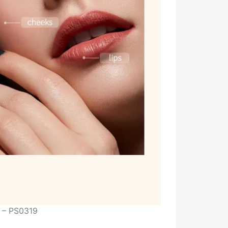
k – PS0319