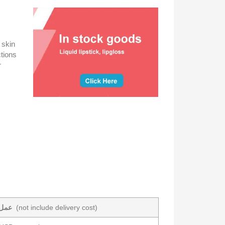
 skin
ctions
r
(not include delivery cost)
عمل