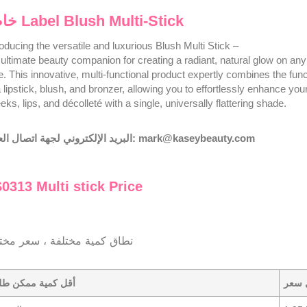
Label Blush Multi-Stick
خا
roducing the versatile and luxurious Blush Multi Stick –
 ultimate beauty companion for creating a radiant, natural glow on any
e. This innovative, multi-functional product expertly combines the fun
a lipstick, blush, and bronzer, allowing you to effortlessly enhance you
eks, lips, and décolleté with a single, universally flattering shade.
mark@kaseybeauty.com
البريد الإلكتروني لجهة اتصال العمل:
0313 Multi stick Price
نطاق كمية مختلفة ، سعر مخ
 سعر
أقل كمية ممكن طلب