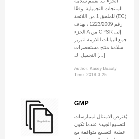
الجزء ب: تقييم سلامة
المنتجات التجميلية. وفقًا
للملحق 1 من اللائحة (EC)
رقم 1223/2009 ، يهدف
الجزء A من CPSR إلى
جمع البيانات اللازمة لتبرير
سلامة منتج مستحضرات
التجميل. ك […]
Author: Kasey Beauty
Time: 2018-3-25
GMP
يُفترض الامتثال لممارسات
التصنيع الجيدة عندما تكون
عملية التصنيع متوافقة مع