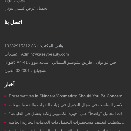
استرداد عودة
تحميل عرض كيسي بيوتي
اتصل بنا
هاتف المكتب:
+86 13282915312
Admin@kaseybeauty.com
مبيعات:
A4-41 جين فو يوان ، طريق تشوتشو الشمالي ، مدينة ييوو ،
عنوان:
تشجيانغ ، 322001 الصين
أخبار
Preservatives in Skincare/Cosmetics: Should You Be Concerned?
قوة تسمية المنتجات: كيف يُسهم الاسم المناسب في مجال التجميل في زيادة النقرات والثقة والمبيعات
لماذا يبدو تصميم علبة مستحضرات التجميل "واضحاً" على أجهزة الكمبيوتر ولكنه يفشل في الطباعة؟