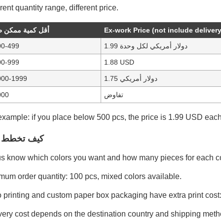
rent quantity range, different price.
أقل كمية ممكن طل
Ex-work Price (not include delivery
00-499
1.99 دولار أمريكي لكل وحدة
00-999
1.88 USD
000-1999
1.75 دولار أمريكي
000
تفاوض
example: if you place below 500 pcs, the price is 1.99 USD each
كيف تخطط ل
us know which colors you want and how many pieces for each co
mum order quantity: 100 pcs, mixed colors available.
 printing and custom paper box packaging have extra print cost
very cost depends on the destination country and shipping meth