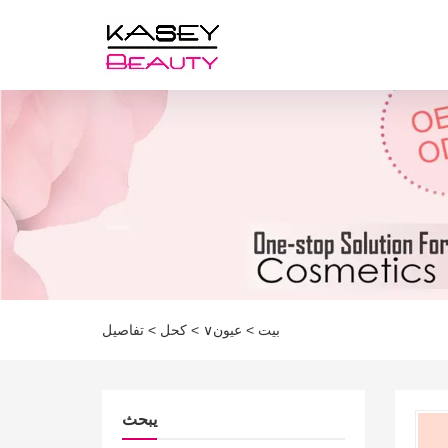
تفاصيل
>
كحل
>
عيون∨
>
بيت
يبحث