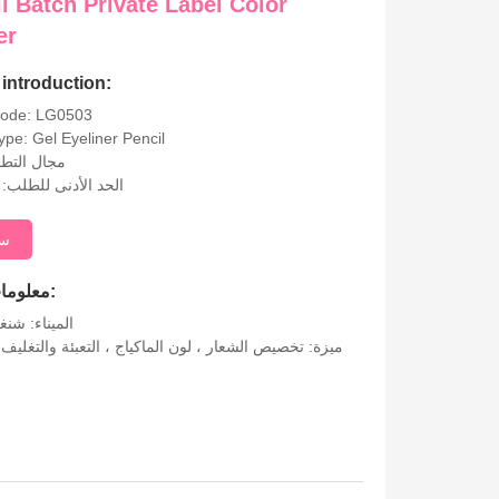
l Batch Private Label Color
er
introduction:
Code: LG0503
ype: Gel Eyeliner Pencil
مجال التطب
الحد الأدنى للطلب: 100 قطعة
سؤ
معلومات إضافية:
الميناء: شنغه
ميزة: تخصيص الشعار ، لون الماكياج ، التعبئة والتغليف