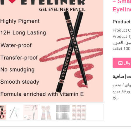
– Smal
Eyelin
Product 
Product 
Product T
يق: العيون
ال
اي / نينغبو
 ورقة مربع
إلخ.