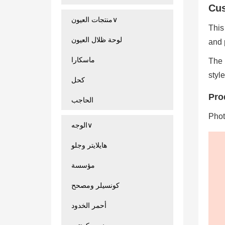
Cus
منتجات العيون∨
This
لوحة ظلال العيون
and 
ماسكارا
The 
styl
كحل
Pro
الحاجب
Phot
الوجه∨
هايلايتر وجلو
مؤسسة
كونسيلر ومصحح
أحمر الخدود