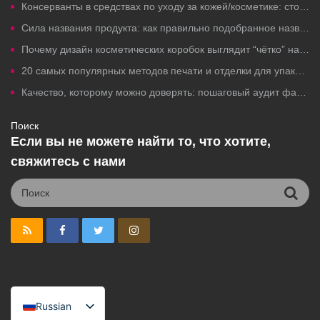
Консерванты в средствах по уходу за кожей/косметике: стоит ли беспокоиться?
Сила названия продукта: как правильно подобранное название косметического товара привлекает клики, вызывает доверие и увеличивает продажи.
Почему дизайн косметических коробок выглядит “чётко” на компьютерах, но плохо печатается?
20 самых популярных методов печати и отделки для упаковки косметики под собственной торговой маркой.
Качество, которому можно доверять: пошаговый аудит фабрики по производству косметики под собственной торговой маркой.
Поиск
Если вы не можете найти то, что хотите,
свяжитесь с нами
Russian