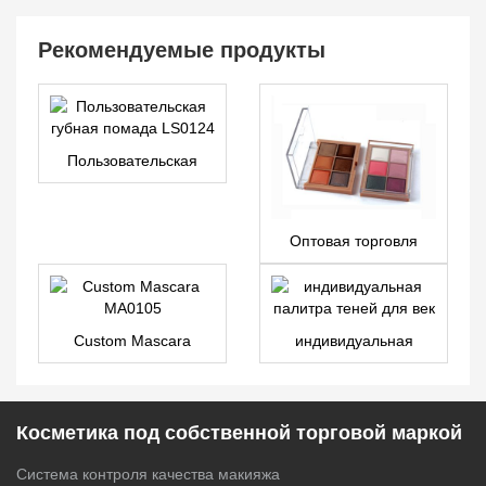
Рекомендуемые продукты
Пользовательская
губная помада LS0124
Оптовая торговля
косметика под частной
торговой маркой 6
цветов
высокопигментная
Custom Mascara
индивидуальная
палитра теней для век
MA0105
палитра теней для век
ES0111
Косметика под собственной торговой маркой
Система контроля качества макияжа