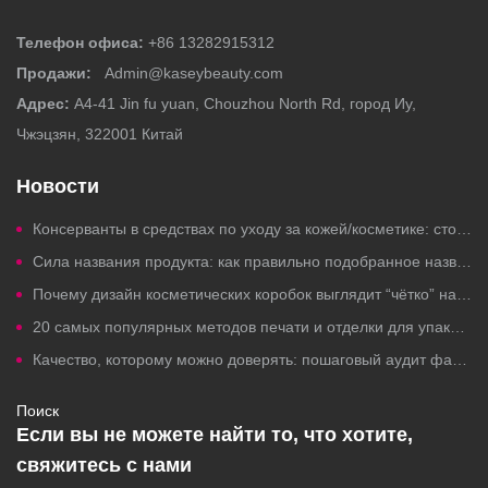
Телефон офиса:
+86 13282915312
Продажи:
Admin@kaseybeauty.com
Адрес:
A4-41 Jin fu yuan, Chouzhou North Rd, город Иу,
Чжэцзян, 322001 Китай
Новости
Консерванты в средствах по уходу за кожей/косметике: стоит ли беспокоиться?
Сила названия продукта: как правильно подобранное название косметического товара привлекает клики, вызывает доверие и увеличивает продажи.
Почему дизайн косметических коробок выглядит “чётко” на компьютерах, но плохо печатается?
20 самых популярных методов печати и отделки для упаковки косметики под собственной торговой маркой.
Качество, которому можно доверять: пошаговый аудит фабрики по производству косметики под собственной торговой маркой.
Поиск
Если вы не можете найти то, что хотите,
свяжитесь с нами