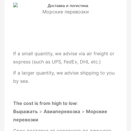
Морские перевозки
If a small quantity, we advise via air freight or
express (such as UPS, FedEx, DHL etc.)
If a larger quantity, we advise shipping to you
by sea.
The cost is from high to low
:
Выражать
>
Авиаперевозка
>
Морские
перевозки
Срок доставки от короткого до длинного