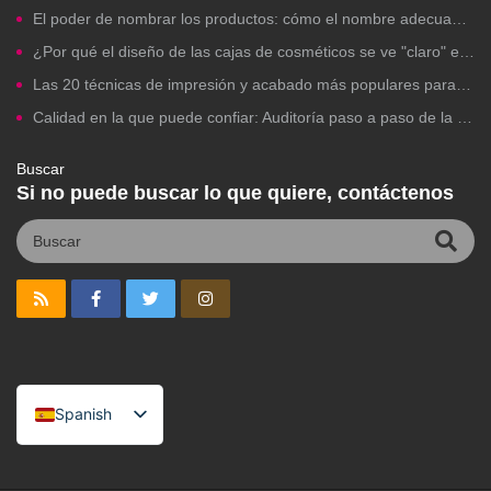
El poder de nombrar los productos: cómo el nombre adecuado para una marca de belleza impulsa los clics, la confianza y las ventas.
¿Por qué el diseño de las cajas de cosméticos se ve "claro" en la computadora pero falla al imprimirlas?
Las 20 técnicas de impresión y acabado más populares para envases de cosméticos de marca propia.
Calidad en la que puede confiar: Auditoría paso a paso de la fábrica para la fabricación de cosméticos de marca propia.
Buscar
Si no puede buscar lo que quiere, contáctenos
Spanish
English
Portuguese