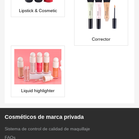
Lipstick & Cosmetic
Manufacturers –
LS0601
Corrector
Personalizado FA0152
Liquid highlighter
cosmetics private label-
HL0013
Cosméticos de marca privada
Sistema de control de calidad de maquillaje
FAQs