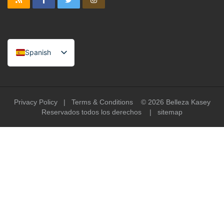
Spanish
English
Portuguese
Arabic
Privacy Policy
|
Terms & Conditions
© 2026
Belleza Kasey
Reservados todos los derechos |
sitemap
French
German
Russian
Vietnamese
Indonesian
Italian