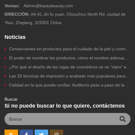
Ventas:
Admin@kaseybeauty.com
DIRECCIÓN:
A4-41 Jin fu yuan, Chouzhou North Rd, ciudad de
Yiwu, Zhejiang, 322001 China
Noticias
Conservantes en productos para el cuidado de la piel y cosméticos: ¿Debería preocuparte?
El poder de nombrar los productos: cómo el nombre adecuado para una marca de belleza impulsa los clics, la confianza y las ventas.
¿Por qué el diseño de las cajas de cosméticos se ve "claro" en la computadora pero falla al imprimirlas?
Las 20 técnicas de impresión y acabado más populares para envases de cosméticos de marca propia.
Calidad en la que puede confiar: Auditoría paso a paso de la fábrica para la fabricación de cosméticos de marca propia.
Buscar
Si no puede buscar lo que quiere, contáctenos