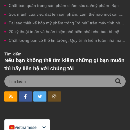
Chất bảo quản trong sản phẩm chăm sóc da/mỹ phẩm: Bạn có nên lo ngại?
Sức mạnh của việc đặt tên sản phẩm: Làm thế nào một cái tên mỹ phẩm phù hợp có thể thúc đẩy lượt nhấp chuột, sự tin tưởng và doanh số bán hàng.
Tại sao thiết kế hộp mỹ phẩm trông "rõ nét" trên máy tính nhưng lại không đẹp khi in?
20 kỹ thuật in ấn và hoàn thiện phổ biến nhất cho bao bì mỹ phẩm nhãn hiệu riêng
Chất lượng bạn có thể tin tưởng: Quy trình kiểm toán nhà máy từng bước cho sản xuất mỹ phẩm nhãn hiệu riêng
Tìm kiếm
Nếu bạn không thể tìm kiếm những gì bạn muốn
thì hãy liên hệ với chúng tôi
Vietnamese