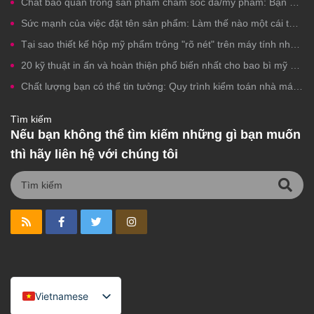
Chất bảo quản trong sản phẩm chăm sóc da/mỹ phẩm: Bạn có nên lo ngại?
Sức mạnh của việc đặt tên sản phẩm: Làm thế nào một cái tên mỹ phẩm phù hợp có thể thúc đẩy lượt nhấp chuột, sự tin tưởng và doanh số bán hàng.
Tại sao thiết kế hộp mỹ phẩm trông "rõ nét" trên máy tính nhưng lại không đẹp khi in?
20 kỹ thuật in ấn và hoàn thiện phổ biến nhất cho bao bì mỹ phẩm nhãn hiệu riêng
Chất lượng bạn có thể tin tưởng: Quy trình kiểm toán nhà máy từng bước cho sản xuất mỹ phẩm nhãn hiệu riêng
Tìm kiếm
Nếu bạn không thể tìm kiếm những gì bạn muốn
thì hãy liên hệ với chúng tôi
Vietnamese