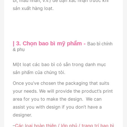
bì, mẫu nhãn, v.v.) để bạn xác nhận trước khi
sản xuất hàng loạt.
| 3. Chọn bao bì mỹ phẩm -
Bao bì chính
& phụ
Một loạt các bao bì có sẵn trong danh mục
sản phẩm của chúng tôi.
Once you’ve chosen the packaging that suits
your needs. We will provide the product’s print
area for you to make the design. We can
assist you with design if you don’t have a
designer.
–
Các loại hoàn thiện / lớp phủ / trang trí bao bì