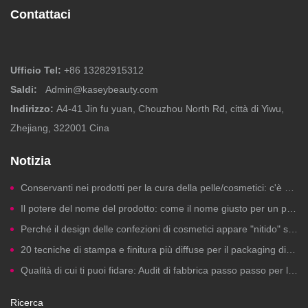
Contattaci
Ufficio Tel:
+86 13282915312
Saldi:
Admin@kaseybeauty.com
Indirizzo:
A4-41 Jin fu yuan, Chouzhou North Rd, città di Yiwu,
Zhejiang, 322001 Cina
Notizia
Conservanti nei prodotti per la cura della pelle/cosmetici: c'è motivo di preoccuparsi?
Il potere del nome del prodotto: come il nome giusto per un prodotto di bellezza genera clic, fiducia e vendite.
Perché il design delle confezioni di cosmetici appare "nitido" sui computer ma risulta scadente in stampa?
20 tecniche di stampa e finitura più diffuse per il packaging di cosmetici a marchio privato
Qualità di cui ti puoi fidare: Audit di fabbrica passo passo per la produzione di cosmetici a marchio privato
Ricerca