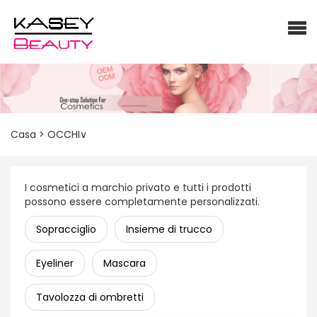
Cina OEM / ODM fornitore di trucco all'ingrosso, ombretto per
private label, PALETTE OMBRETTO OEM, mascara personalizzato,
eyeliner personalizzato, cosmetici con etichetta privata,
cosmetici senza logo, trucco senza etichetta
Casa
>
OCCHI∨
I cosmetici a marchio privato e tutti i prodotti
possono essere completamente personalizzati.
Sopracciglio
Insieme di trucco
Eyeliner
Mascara
Tavolozza di ombretti