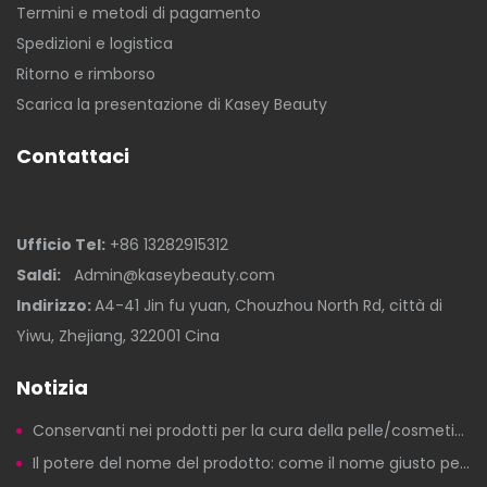
Termini e metodi di pagamento
Spedizioni e logistica
Ritorno e rimborso
Scarica la presentazione di Kasey Beauty
Contattaci
Ufficio Tel:
+86 13282915312
Saldi:
Admin@kaseybeauty.com
Indirizzo:
A4-41 Jin fu yuan, Chouzhou North Rd, città di
Yiwu, Zhejiang, 322001 Cina
Notizia
Conservanti nei prodotti per la cura della pelle/cosmetici: c'è motivo di preoccuparsi?
Il potere del nome del prodotto: come il nome giusto per un prodotto di bellezza genera clic, fiducia e vendite.