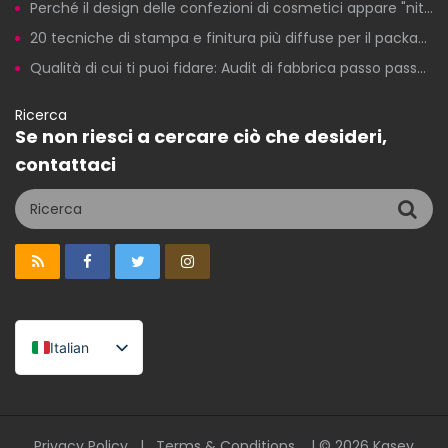
Perché il design delle confezioni di cosmetici appare "nitido" sui computer ma risulta scadente in stampa?
20 tecniche di stampa e finitura più diffuse per il packaging di cosmetici a marchio privato
Qualità di cui ti puoi fidare: Audit di fabbrica passo passo per la produzione di cosmetici a marchio privato
Ricerca
Se non riesci a cercare ciò che desideri,
contattaci
Italian
English
Spanish
Privacy Policy
|
Terms & Conditions
| © 2026
Kasey
Portuguese