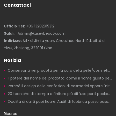
Contattaci
Ufficio Tel:
+86 13282915312
Saldi:
Admin@kaseybeauty.com
Indirizzo:
A4-41 Jin fu yuan, Chouzhou North Rd, città di
Yiwu, Zhejiang, 322001 Cina
Notizia
Conservanti nei prodotti per la cura della pelle/cosmetici: c'è motivo di preoccuparsi?
Il potere del nome del prodotto: come il nome giusto per un prodotto di bellezza genera clic, fiducia e vendite.
Perché il design delle confezioni di cosmetici appare "nitido" sui computer ma risulta scadente in stampa?
20 tecniche di stampa e finitura più diffuse per il packaging di cosmetici a marchio privato
Qualità di cui ti puoi fidare: Audit di fabbrica passo passo per la produzione di cosmetici a marchio privato
Ricerca