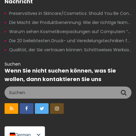
Nachricht
Preservatives in Skincare/Cosmetics: Should You Be Concerned?
Die Macht der Produktbenennung: Wie der richtige Name im Beauty-Bereich Klicks, Vertrauen und Umsatz steigert.
Warum sehen Kosmetikverpackungen auf Computern “klar” aus, aber beim Drucken versagen sie?
Die 20 beliebtesten Druck- und Veredelungstechniken für Eigenmarken-Kosmetikverpackungen
Qualität, der Sie vertrauen können: Schrittweises Werksaudit für die Herstellung von Kosmetikprodukten unter Eigenmarken
Suchen
Wenn Sie nicht suchen können, was Sie
wollen, dann kontaktieren Sie uns
German