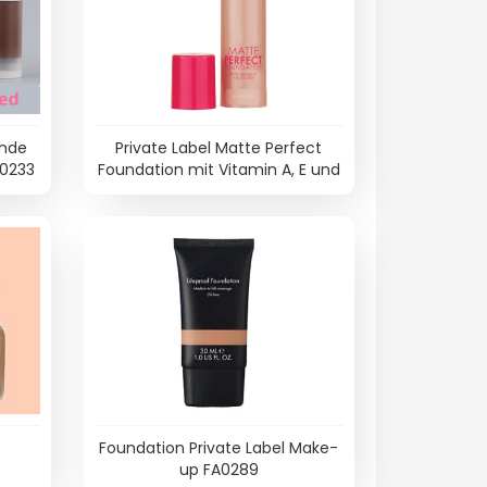
ende
Private Label Matte Perfect
A0233
Foundation mit Vitamin A, E und
Jojoba – FA0204
g
Foundation Private Label Make-
up FA0289