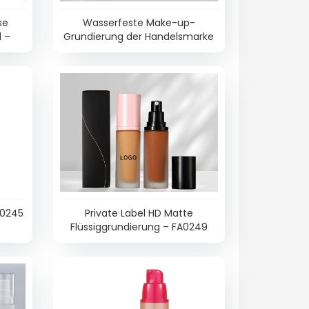
se
Wasserfeste Make-up-
l –
Grundierung der Handelsmarke
– FA0247
A0245
Private Label HD Matte
Flüssiggrundierung – FA0249