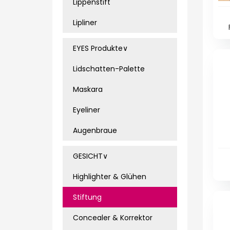
Lippenstift
Lipliner
Lo
EYES Produkte∨
Lidschatten-Palette
Maskara
Eyeliner
Augenbraue
GESICHT∨
Highlighter & Glühen
Stiftung
Concealer & Korrektor