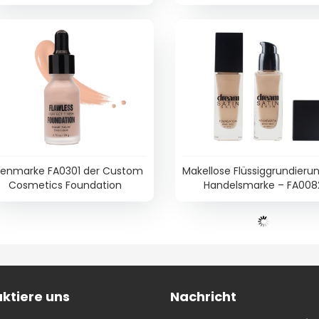
genmarke FA0301 der Custom
Makellose Flüssiggrundieru
Cosmetics Foundation
Handelsmarke – FA008
ktiere uns
Nachricht