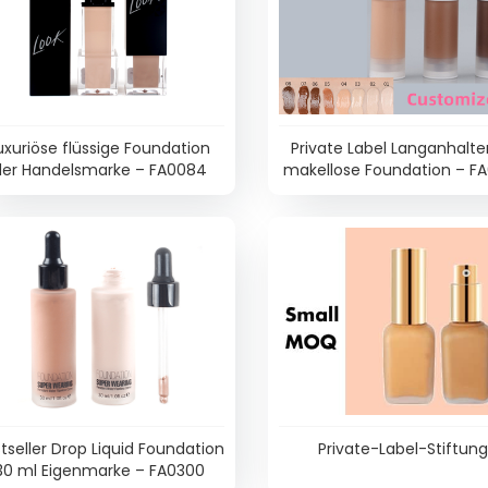
uxuriöse flüssige Foundation
Private Label Langanhalt
der Handelsmarke – FA0084
makellose Foundation – F
tseller Drop Liquid Foundation
Private-Label-Stiftun
30 ml Eigenmarke – FA0300