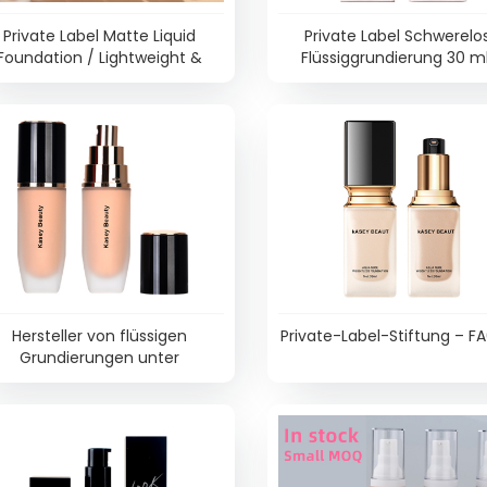
Private Label Matte Liquid
Private Label Schwerelo
Foundation / Lightweight &
Flüssiggrundierung 30 m
ng-Lasting Formula – FA0250
FA0248
Hersteller von flüssigen
Private-Label-Stiftung – F
Grundierungen unter
Eigenmarke – FA0246