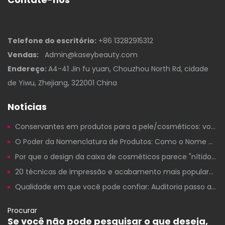
Telefone do escritório:
+86 13282915312
Vendas:
Admin@kaseybeauty.com
Endereço:
A4-41 Jin fu yuan, Chouzhou North Rd, cidade
de Yiwu, Zhejiang, 322001 China
Notícias
Conservantes em produtos para a pele/cosméticos: você deveria se preocupar?
O Poder da Nomenclatura de Produtos: Como o Nome Certo para um Produto de Beleza Gera Cliques, Confiança e Vendas
Por que o design da caixa de cosméticos parece "nítido" nos computadores, mas fica ruim na impressão?
20 técnicas de impressão e acabamento mais populares para embalagens de cosméticos de marca própria
Qualidade em que você pode confiar: Auditoria passo a passo de fábrica para a fabricação de cosméticos de marca própria.
Procurar
Se você não pode pesquisar o que deseja,