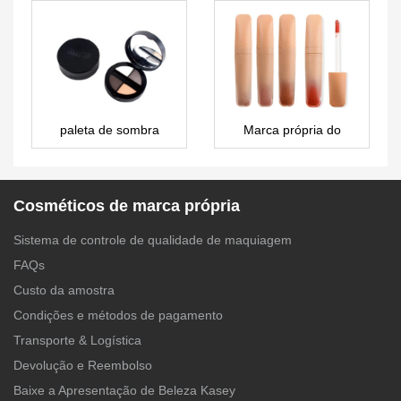
private label Cruelty
free ES136
paleta de sombra
Marca própria do
personalizada
fabricante de batom
líquido – LG0419
Cosméticos de marca própria
Sistema de controle de qualidade de maquiagem
FAQs
Custo da amostra
Condições e métodos de pagamento
Transporte & Logística
Devolução e Reembolso
Baixe a Apresentação de Beleza Kasey