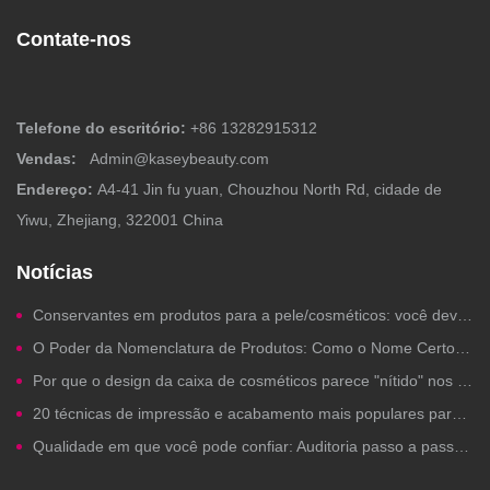
Contate-nos
Telefone do escritório:
+86 13282915312
Vendas:
Admin@kaseybeauty.com
Endereço:
A4-41 Jin fu yuan, Chouzhou North Rd, cidade de
Yiwu, Zhejiang, 322001 China
Notícias
Conservantes em produtos para a pele/cosméticos: você deveria se preocupar?
O Poder da Nomenclatura de Produtos: Como o Nome Certo para um Produto de Beleza Gera Cliques, Confiança e Vendas
Por que o design da caixa de cosméticos parece "nítido" nos computadores, mas fica ruim na impressão?
20 técnicas de impressão e acabamento mais populares para embalagens de cosméticos de marca própria
Qualidade em que você pode confiar: Auditoria passo a passo de fábrica para a fabricação de cosméticos de marca própria.