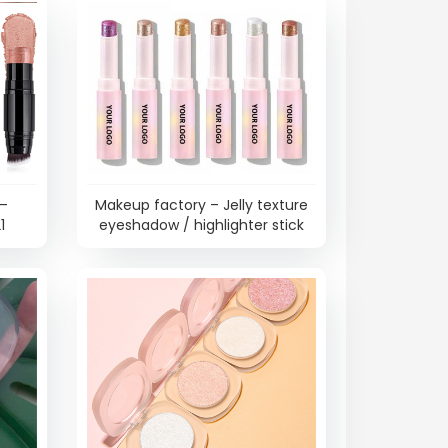
 –
Makeup factory – Jelly texture
1
eyeshadow / highlighter stick
_HL0020