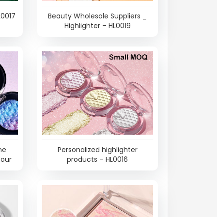
L0017
Beauty Wholesale Suppliers _
Highlighter – HL0019
me
Personalized highlighter
Your
products – HL0016
0018