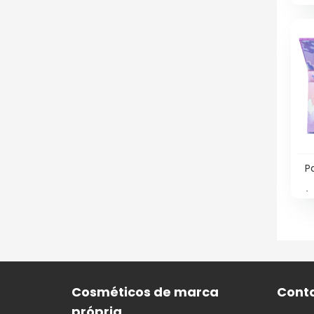
P
(I
Cosméticos de marca
Cont
própria