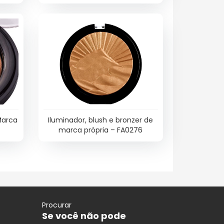
A0280
– FA0281
Marca
Iluminador, blush e bronzer de
marca própria – FA0276
Procurar
Se você não pode