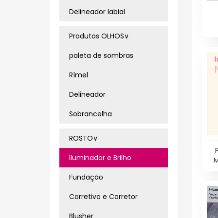
Delineador labial
Produtos OLHOS∨
paleta de sombras
Rímel
Delineador
Sobrancelha
ROSTO∨
Iluminador e Brilho
M
Mul
Fundação
Corretivo e Corretor
Blusher