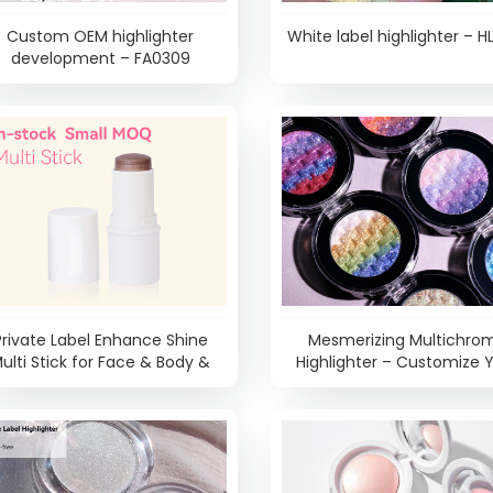
Custom OEM highlighter
White label highlighter – H
development – FA0309
Private Label Enhance Shine
Mesmerizing Multichro
ulti Stick for Face & Body &
Highlighter – Customize 
ti-Purpose Radiance – PS0321
Unique Brand Makeup – HL