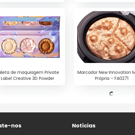
Shades for Stunning Looks –
(Blusher & Highlighter) – F
ES0641
aleta de maquiagem Private
Marcador New Innovation 
Label Creative 3D Powder
Própria – FA0271
luminador, Bronzer e Blush) –
FA0275
ate-nos
Notícias