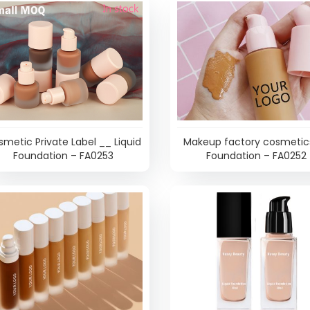
metic Private Label __ Liquid
Makeup factory cosmetic
Foundation – FA0253
Foundation – FA0252