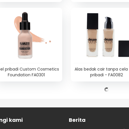
el pribadi Custom Cosmetics
Alas bedak cair tanpa cela 
Foundation FA0301
pribadi - FA0082
ngi kami
Berita