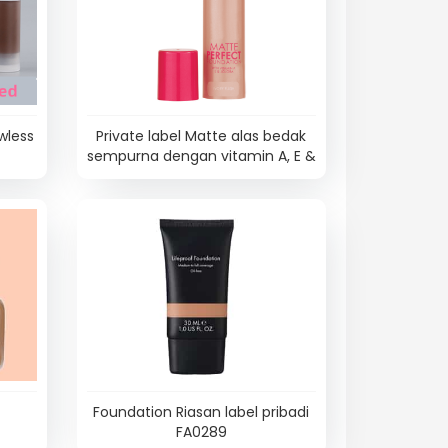
awless
Private label Matte alas bedak
sempurna dengan vitamin A, E &
Jojoba – FA0204
Foundation Riasan label pribadi
FA0289