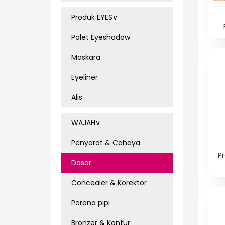
Produk EYES∨
Lo
Palet Eyeshadow
Maskara
Eyeliner
Alis
WAJAH∨
Penyorot & Cahaya
Pr
Dasar
Concealer & Korektor
Perona pipi
Bronzer & Kontur