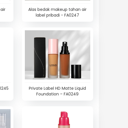
air
Alas bedak makeup tahan air
label pribadi - FA0247
A0245
Private Label HD Matte Liquid
Foundation – FA0249