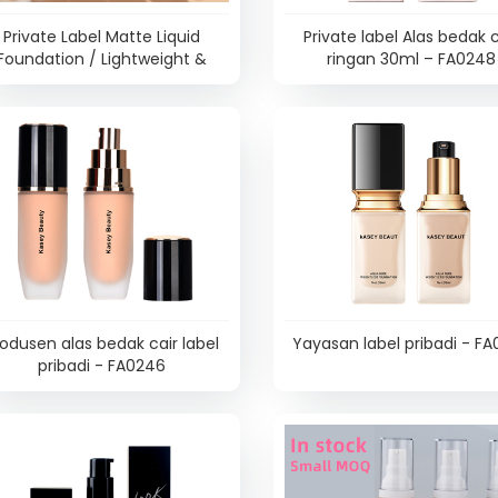
Private Label Matte Liquid
Private label Alas bedak c
Foundation / Lightweight &
ringan 30ml – FA0248
ng-Lasting Formula – FA0250
odusen alas bedak cair label
Yayasan label pribadi - F
pribadi - FA0246