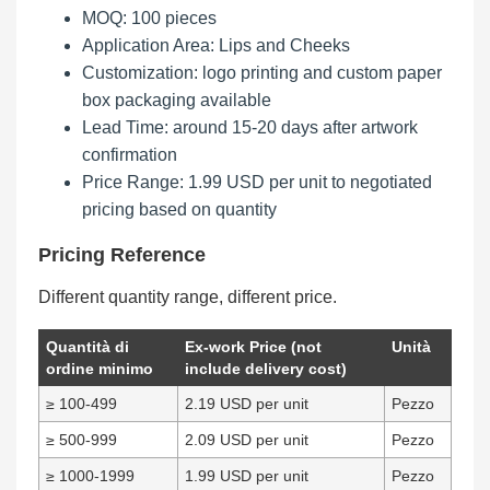
MOQ: 100 pieces
Application Area: Lips and Cheeks
Customization: logo printing and custom paper
box packaging available
Lead Time: around 15-20 days after artwork
confirmation
Price Range: 1.99 USD per unit to negotiated
pricing based on quantity
Pricing Reference
Different quantity range, different price.
Quantità di
Ex-work Price (not
Unità
ordine minimo
include delivery cost)
≥ 100-499
2.19 USD per unit
Pezzo
≥ 500-999
2.09 USD per unit
Pezzo
≥ 1000-1999
1.99 USD per unit
Pezzo