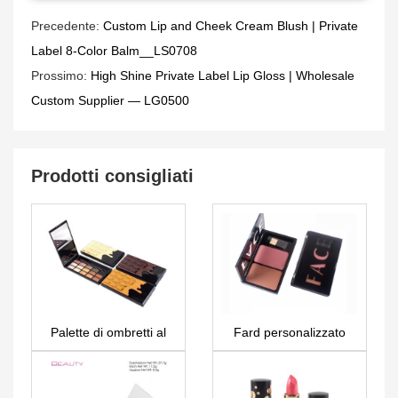
Precedente:
Custom Lip and Cheek Cream Blush | Private
Label 8-Color Balm__LS0708
Prossimo:
High Shine Private Label Lip Gloss | Wholesale
Custom Supplier — LG0500
Prodotti consigliati
Palette di ombretti al
Fard personalizzato
cioccolato a 15 colori
PS0160
private label ES0377