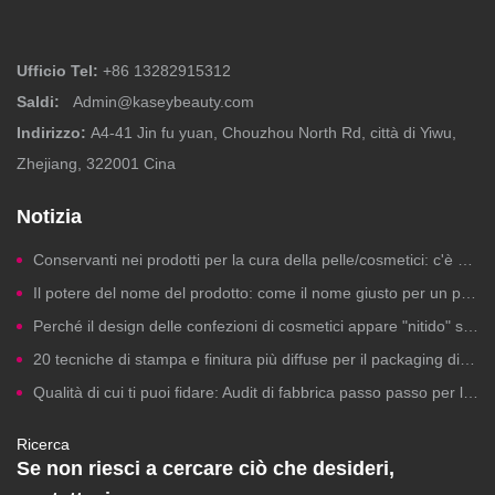
Ufficio Tel:
+86 13282915312
Saldi:
Admin@kaseybeauty.com
Indirizzo:
A4-41 Jin fu yuan, Chouzhou North Rd, città di Yiwu,
Zhejiang, 322001 Cina
Notizia
Conservanti nei prodotti per la cura della pelle/cosmetici: c'è motivo di preoccuparsi?
Il potere del nome del prodotto: come il nome giusto per un prodotto di bellezza genera clic, fiducia e vendite.
Perché il design delle confezioni di cosmetici appare "nitido" sui computer ma risulta scadente in stampa?
20 tecniche di stampa e finitura più diffuse per il packaging di cosmetici a marchio privato
Qualità di cui ti puoi fidare: Audit di fabbrica passo passo per la produzione di cosmetici a marchio privato
Ricerca
Se non riesci a cercare ciò che desideri,