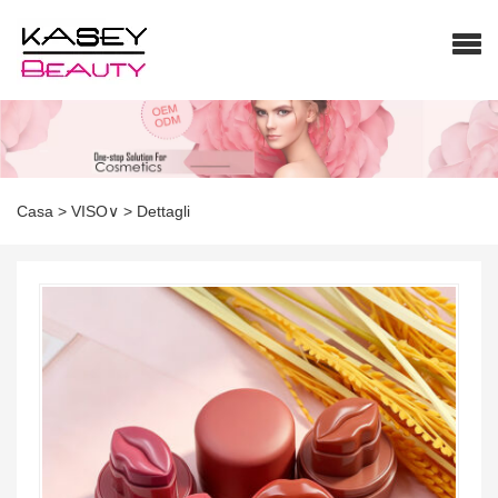
Casa
>
VISO∨
>
Dettagli