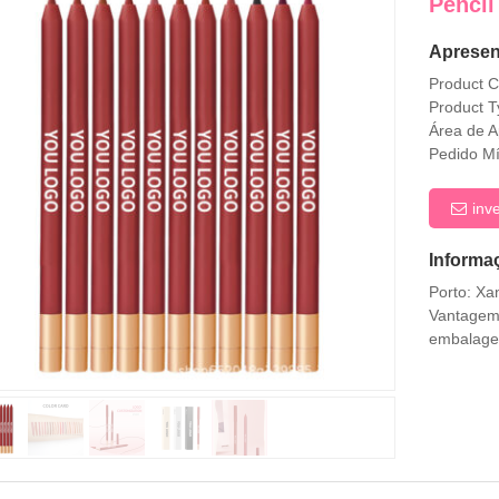
Pencil
Apresen
Product 
Product T
Área de A
Pedido M
inv
Informa
Porto: Xa
Vantagem:
embalagem