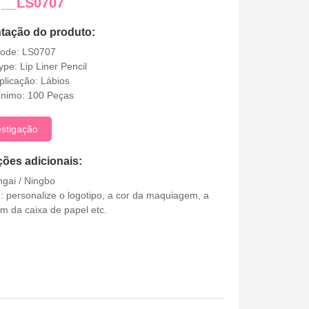
 __LS0707
tação do produto:
Code: LS0707
ype: Lip Liner Pencil
plicação: Lábios
ínimo: 100 Peças
estigação
ções adicionais:
ngai / Ningbo
 personalize o logotipo, a cor da maquiagem, a
 da caixa de papel etc.