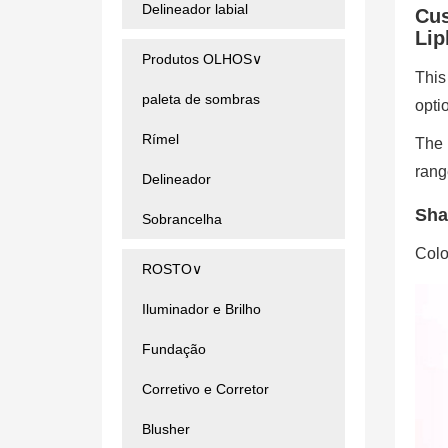
Delineador labial
Cus
Lip
Produtos OLHOS∨
This 
paleta de sombras
opti
Rímel
The p
rang
Delineador
Sha
Sobrancelha
Colo
ROSTO∨
Iluminador e Brilho
Fundação
Corretivo e Corretor
Blusher